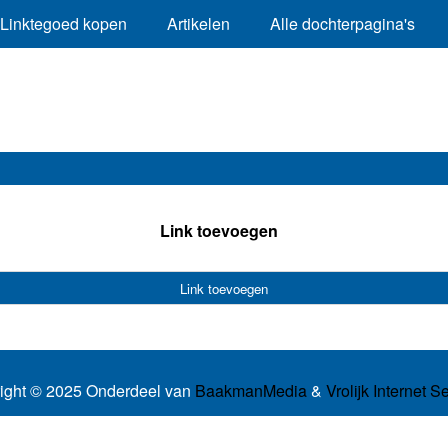
Linktegoed kopen
Artikelen
Alle dochterpagina's
Link toevoegen
Link toevoegen
ight © 2025 Onderdeel van
BaakmanMedia
&
Vrolijk Internet S